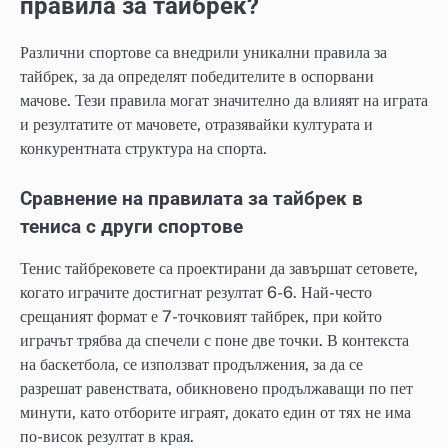
правила за тайбрек?
Различни спортове са внедрили уникални правила за
тайбрек, за да определят победителите в оспорвани
мачове. Тези правила могат значително да влияят на играта
и резултатите от мачовете, отразявайки културата и
конкурентната структура на спорта.
Сравнение на правилата за тайбрек в
тениса с други спортове
Тенис тайбрековете са проектирани да завършат сетовете,
когато играчите достигнат резултат 6-6. Най-често
срещаният формат е 7-точковият тайбрек, при който
играчът трябва да спечели с поне две точки. В контекста
на баскетбола, се използват продължения, за да се
разрешат равенствата, обикновено продължаващи по пет
минути, като отборите играят, докато един от тях не има
по-висок резултат в края.