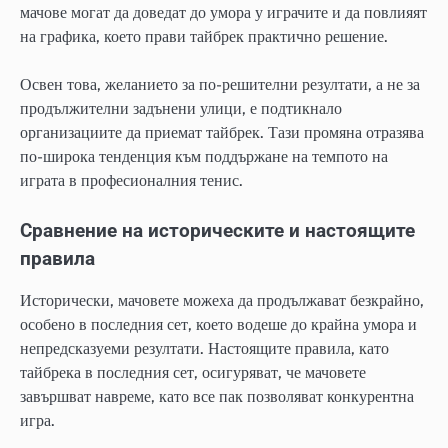
мачове могат да доведат до умора у играчите и да повлияят
на графика, което прави тайбрек практично решение.
Освен това, желанието за по-решителни резултати, а не за
продължителни задънени улици, е подтикнало
организациите да приемат тайбрек. Тази промяна отразява
по-широка тенденция към поддържане на темпото на
играта в професионалния тенис.
Сравнение на историческите и настоящите
правила
Исторически, мачовете можеха да продължават безкрайно,
особено в последния сет, което водеше до крайна умора и
непредсказуеми резултати. Настоящите правила, като
тайбрека в последния сет, осигуряват, че мачовете
завършват навреме, като все пак позволяват конкурентна
игра.