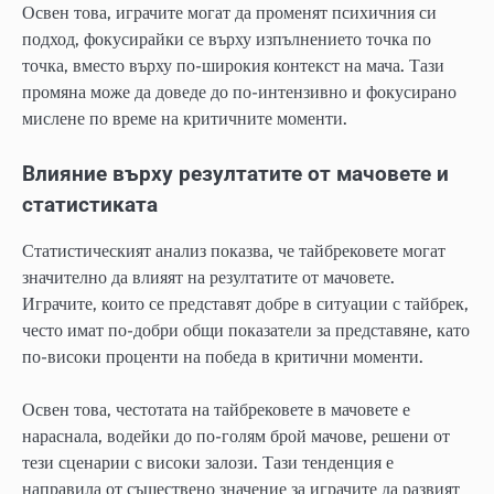
Освен това, играчите могат да променят психичния си
подход, фокусирайки се върху изпълнението точка по
точка, вместо върху по-широкия контекст на мача. Тази
промяна може да доведе до по-интензивно и фокусирано
мислене по време на критичните моменти.
Влияние върху резултатите от мачовете и
статистиката
Статистическият анализ показва, че тайбрековете могат
значително да влияят на резултатите от мачовете.
Играчите, които се представят добре в ситуации с тайбрек,
често имат по-добри общи показатели за представяне, като
по-високи проценти на победа в критични моменти.
Освен това, честотата на тайбрековете в мачовете е
нараснала, водейки до по-голям брой мачове, решени от
тези сценарии с високи залози. Тази тенденция е
направила от съществено значение за играчите да развият