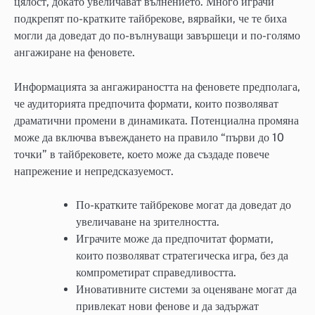
цялост, докато увеличават вълнението. Много играчи
подкрепят по-кратките тайбрекове, вярвайки, че те биха
могли да доведат до по-вълнуващи завършеци и по-голямо
ангажиране на феновете.
Информацията за ангажираността на феновете предполага,
че аудиторията предпочита формати, които позволяват
драматични промени в динамиката. Потенциална промяна
може да включва въвеждането на правило “първи до 10
точки” в тайбрековете, което може да създаде повече
напрежение и непредсказуемост.
По-кратките тайбрекове могат да доведат до
увеличаване на зрителността.
Играчите може да предпочитат формати,
които позволяват стратегическа игра, без да
компрометират справедливостта.
Иновативните системи за оценяване могат да
привлекат нови фенове и да задържат