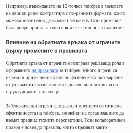
Например, въвеждането на 10-точков тайбрек в мачовете
на двойки рязко контрастира с по-ранните формати, които
можеха значително да удължат мачовете. Тази промяна е
била добре приета заради своята ефективност и вълнение.
Влияние на обратната връзка от играчите
върху промените в правилата
Обратната връзка от играчите е изиграла решаваща роля в
оформянето
на правилата
за тайбрек. Много играчи са
изразили притеснения относно физическото натоварване
от удължените мачове, което е довело до призиви за по-
структурирани завършеци.
Забележителни играчи са изразили мнението си относно
ефективността на тайбрек, влияейки на организациите да
вземат предвид техните перспективи. Този колаборативен
подход е довел до правила, които отразяват както