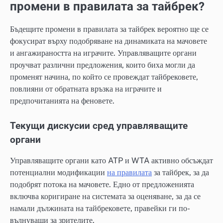
промени в правилата за тайбрек?
Бъдещите промени в правилата за тайбрек вероятно ще се
фокусират върху подобряване на динамиката на мачовете
и ангажираността на играчите. Управляващите органи
проучват различни предложения, които биха могли да
променят начина, по който се провеждат тайбрековете,
повлияни от обратната връзка на играчите и
предпочитанията на феновете.
Текущи дискусии сред управляващите
органи
Управляващите органи като ATP и WTA активно обсъждат
потенциални модификации
на правилата
за тайбрек, за да
подобрят потока на мачовете. Едно от предложенията
включва коригиране на системата за оценяване, за да се
намали дължината на тайбрековете, правейки ги по-
вълнуващи за зрителите.