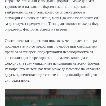
Играчите, свикнали с по-дълги формати, може да имат
трудности в началото с бързия темп на по-кратките
тайбрекове, докато тези, които се справят добре в
ситуации с високо налягане, могат да използват опита си,
за да получат предимство. Тази адаптивност може да бъде
определящ фактор за успеха на играча.
Статистическите прегледи показват, че определени играчи
последователно се представят по-добре при специфични
правила за тайбрек, подчертавайки необходимостта от
специализирани тренировъчни режими, които да се
фокусират върху уникалните изисквания на всеки формат.
Разбирането на тези разлики може да помогне на играчите
да усъвършенстват стратегиите си и да подобрят общото
си представяне.