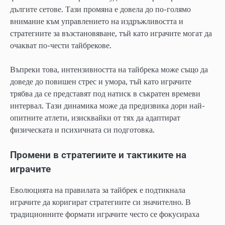
дългите сетове. Тази промяна е довела до по-голямо
внимание към управлението на издръжливостта и
стратегиите за възстановяване, тъй като играчите могат да
очакват по-чести тайбрекове.
Въпреки това, интензивността на тайбрека може също да
доведе до повишен стрес и умора, тъй като играчите
трябва да се представят под натиск в съкратен времеви
интервал. Тази динамика може да предизвика дори най-
опитните атлети, изисквайки от тях да адаптират
физическата и психичната си подготовка.
Промени в стратегиите и тактиките на
играчите
Еволюцията на правилата за тайбрек е подтикнала
играчите да коригират стратегиите си значително. В
традиционните формати играчите често се фокусираха