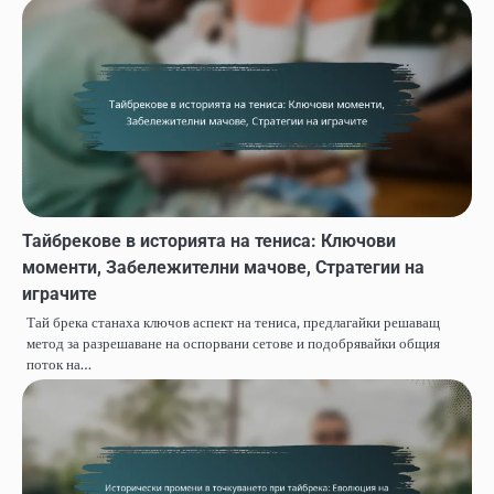
Тайбрекове в историята на тениса: Ключови
моменти, Забележителни мачове, Стратегии на
играчите
Тай брека станаха ключов аспект на тениса, предлагайки решаващ
метод за разрешаване на оспорвани сетове и подобрявайки общия
поток на…