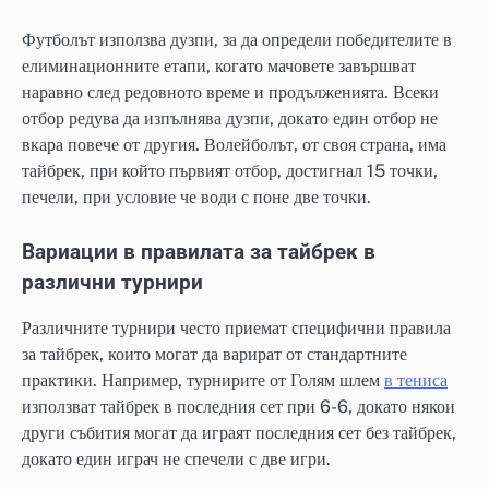
Футболът използва дузпи, за да определи победителите в
елиминационните етапи, когато мачовете завършват
наравно след редовното време и продълженията. Всеки
отбор редува да изпълнява дузпи, докато един отбор не
вкара повече от другия. Волейболът, от своя страна, има
тайбрек, при който първият отбор, достигнал 15 точки,
печели, при условие че води с поне две точки.
Вариации в правилата за тайбрек в
различни турнири
Различните турнири често приемат специфични правила
за тайбрек, които могат да варират от стандартните
практики. Например, турнирите от Голям шлем
в тениса
използват тайбрек в последния сет при 6-6, докато някои
други събития могат да играят последния сет без тайбрек,
докато един играч не спечели с две игри.