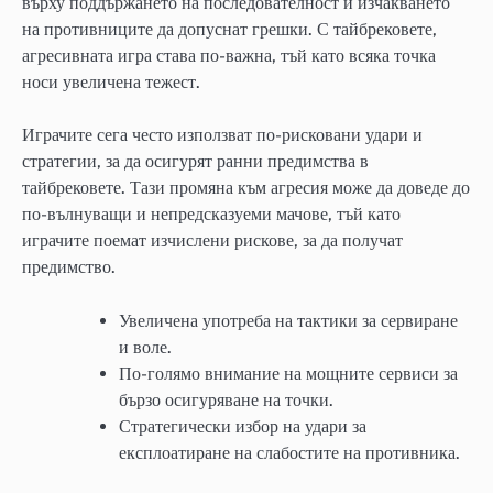
върху поддържането на последователност и изчакването
на противниците да допуснат грешки. С тайбрековете,
агресивната игра става по-важна, тъй като всяка точка
носи увеличена тежест.
Играчите сега често използват по-рисковани удари и
стратегии, за да осигурят ранни предимства в
тайбрековете. Тази промяна към агресия може да доведе до
по-вълнуващи и непредсказуеми мачове, тъй като
играчите поемат изчислени рискове, за да получат
предимство.
Увеличена употреба на тактики за сервиране
и воле.
По-голямо внимание на мощните сервиси за
бързо осигуряване на точки.
Стратегически избор на удари за
експлоатиране на слабостите на противника.