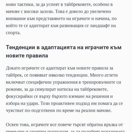
нови тактики, за да успеят в тайбрековете, особено в
мачове с високи залози. Това е довело до увеличено
внимание към представянето на играчите и начина, по
който те се адаптират към развиващия се ландшафт на
спорта.
Тенденции в адаптацията на играчите към
новите правила
Докато играчите се адаптират към новите правила за
тайбрек, се появяват няколко тенденции. Много атлети
включват специфични упражнения в тренировъчните си
режими, за да симулират натиска на тайбрековете,
фокусирайки се върху бързото вземане на решения и
избора на удари. Този проактивен подход им помага да се
чувстват по-подготвени по време на реални мачове.
Освен това, играчите все повече търсят обратна връзка от
треньори и спортни психолози, за да подобрят психичната