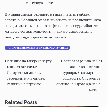
съществуващите.
В крайна сметка, бъдещето на правилата за тайбрек
вероятно ще зависи от балансирането на предпочитанията
на играчите с вълнението на феновете, осигурявайки, че
мачовете остават конкурентни, докато същевременно
завладяват аудиторията по целия свят.
ИСТОРИЧЕСКИ КОНТЕКСТ НА ТАЙБРЕКА В ТЕНИСА
Влияние на тайбрека върху
Правила за решаване на
Post
тенис стратегията:
равенство в местни
navigation
Исторически анализ,
турнири: Стандарти на
Забележителни мачове,
общността, Системи за
Реакции на играчите
оценяване, Провеждане на
мачове
Related Posts