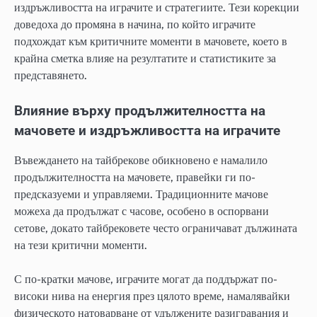
издръжливостта на играчите и стратегиите. Тези корекции
доведоха до промяна в начина, по който играчите
подхождат към критичните моменти в мачовете, което в
крайна сметка влияе на резултатите и статистиките за
представянето.
Влияние върху продължителността на
мачовете и издръжливостта на играчите
Въвеждането на тайбрекове обикновено е намалило
продължителността на мачовете, правейки ги по-
предсказуеми и управляеми. Традиционните мачове
можеха да продължат с часове, особено в оспорвани
сетове, докато тайбрековете често ограничават дължината
на тези критични моменти.
С по-кратки мачове, играчите могат да поддържат по-
високи нива на енергия през цялото време, намалявайки
физическото натоварване от удължените разигравания и