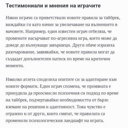
Тестимониали и мнения на играчите
Някои играчи са приветствали новите правила за тайбрек,
виждайки ги като начин за увеличаване на вълнението в
мачовете. Например, един известен играч отбеляза, че
промените насърчават по-агресивна игра, което може да
доведе до вълнуващи завършеци. Други обаче изразиха
разочарование, заявявайки, че новите правила могат да
създадат допълнителен натиск по време на критични
моменти.
Няколко атлета споделиха опитите си за адаптиране към
новите формати. Един играч спомена, че промяната е
принудила да преосмисли психичния си подход по време
на тайбрек, подчертавайки необходимостта от бързо
вземане на решения и адаптивност. Това чувство е
отразено и от други, които смятат, че правилата са
променили психологическия ландшафт на играта.