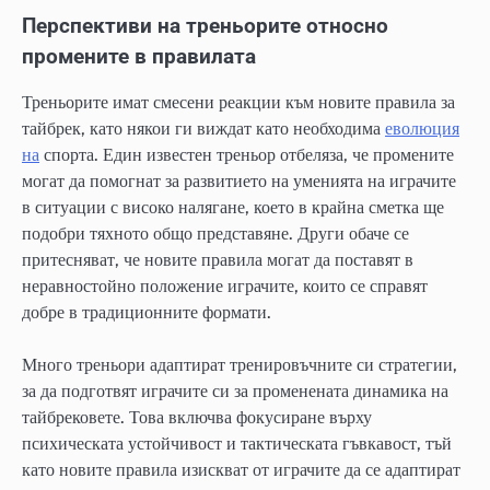
Перспективи на треньорите относно
промените в правилата
Треньорите имат смесени реакции към новите правила за
тайбрек, като някои ги виждат като необходима
еволюция
на
спорта. Един известен треньор отбеляза, че промените
могат да помогнат за развитието на уменията на играчите
в ситуации с високо налягане, което в крайна сметка ще
подобри тяхното общо представяне. Други обаче се
притесняват, че новите правила могат да поставят в
неравностойно положение играчите, които се справят
добре в традиционните формати.
Много треньори адаптират тренировъчните си стратегии,
за да подготвят играчите си за променената динамика на
тайбрековете. Това включва фокусиране върху
психическата устойчивост и тактическата гъвкавост, тъй
като новите правила изискват от играчите да се адаптират