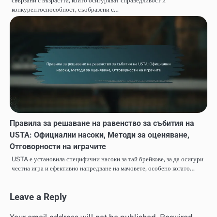
свързани с възрастта, които осигуряват справедливост и
конкурентоспособност, съобразени с…
Правила за решаване на равенство за събития на
USTA: Официални насоки, Методи за оценяване,
Отговорности на играчите
USTA е установила специфични насоки за тай брейкове, за да осигури
честна игра и ефективно напредване на мачовете, особено когато…
Leave a Reply