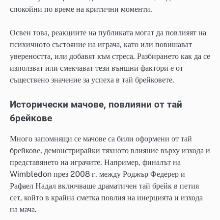
спокойни по време на критични моменти.
Освен това, реакциите на публиката могат да повлияят на
психичното състояние на играча, като или повишават
увереността, или добавят към стреса. Разбирането как да се
използват или смекчават тези външни фактори е от
съществено значение за успеха в тай брейковете.
Исторически мачове, повлияни от тай
брейкове
Много запомнящи се мачове са били оформени от тай
брейкове, демонстрирайки тяхното влияние върху изхода и
представянето на играчите. Например, финалът на
Wimbledon през 2008 г. между Роджър Федерер и
Рафаел Надал включваше драматичен тай брейк в петия
сет, който в крайна сметка повлия на инерцията и изхода
на мача.