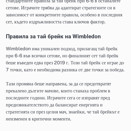
стандартните правила за тай брейк при 6-6 в останалите
сетове. Играчите трябва да адаптират стратегиите си в
зависимост от конкретните правила, особено в последния
сет, където издръжливостта става ключов фактор.
Правила за тай брейк на Wimbledon
Wimbledon има уникален подход, прилагащ тай брейк
при 6-6 във всички сетове, но финалният сет тай брейк
беше въведен едва през 2019 г. Този тай брейк се играе до
7 точки, като е необходима разлика от две точки за победа.
Тази промяна беше направена, за да се предотвратят
прекалено дългите мачове, които станаха проблем в
последните години. Играчите сега се изправят пред
предизвикателството да балансират енергията и
стратегията си през целия мач, знаейки, че тай брейкът е
неизменен в критични моменти.