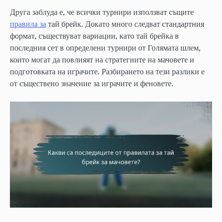
Друга заблуда е, че всички турнири използват същите
правила за
тай брейк. Докато много следват стандартния
формат, съществуват вариации, като тай брейка в
последния сет в определени турнири от Голямата шлем,
които могат да повлияят на стратегиите на мачовете и
подготовката на играчите. Разбирането на тези разлики е
от съществено значение за играчите и феновете.