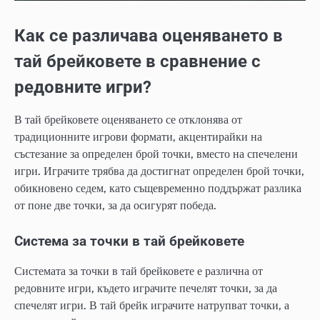
Как се различава оценяването в
тай брейковете в сравнение с
редовните игри?
В тай брейковете оценяването се отклонява от
традиционните игрови формати, акцентирайки на
състезание за определен брой точки, вместо на спечелени
игри. Играчите трябва да достигнат определен брой точки,
обикновено седем, като същевременно поддържат разлика
от поне две точки, за да осигурят победа.
Система за точки в тай брейковете
Системата за точки в тай брейковете е различна от
редовните игри, където играчите печелят точки, за да
спечелят игри. В тай брейк играчите натрупват точки, а