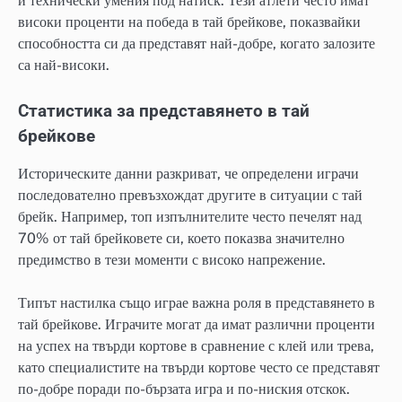
и технически умения под натиск. Тези атлети често имат
високи проценти на победа в тай брейкове, показвайки
способността си да представят най-добре, когато залозите
са най-високи.
Статистика за представянето в тай
брейкове
Историческите данни разкриват, че определени играчи
последователно превъзхождат другите в ситуации с тай
брейк. Например, топ изпълнителите често печелят над
70% от тай брейковете си, което показва значително
предимство в тези моменти с високо напрежение.
Типът настилка също играе важна роля в представянето в
тай брейкове. Играчите могат да имат различни проценти
на успех на твърди кортове в сравнение с клей или трева,
като специалистите на твърди кортове често се представят
по-добре поради по-бързата игра и по-ниския отскок.