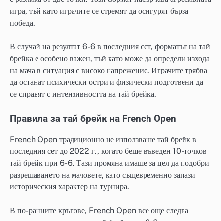
игра, тъй като играчите се стремят да осигурят бърза
победа.
В случай на резултат 6-6 в последния сет, форматът на тай
брейка е особено важен, тъй като може да определи изхода
на мача в ситуация с високо напрежение. Играчите трябва
да останат психически остри и физически подготвени да
се справят с интензивността на тай брейка.
Правила за тай брейк на French Open
French Open традиционно не използваше тай брейк в
последния сет до 2022 г., когато беше въведен 10-точков
тай брейк при 6-6. Тази промяна имаше за цел да подобри
разрешаването на мачовете, като същевременно запази
историческия характер на турнира.
В по-ранните кръгове, French Open все още следва