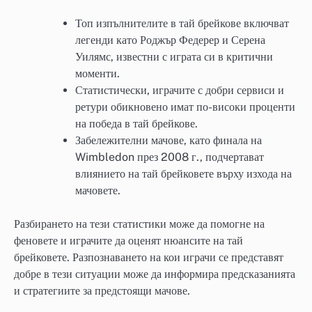
Топ изпълнителите в тай брейкове включват
легенди като Роджър Федерер и Серена
Уилямс, известни с играта си в критични
моменти.
Статистически, играчите с добри сервиси и
ретури обикновено имат по-високи проценти
на победа в тай брейкове.
Забележителни мачове, като финала на
Wimbledon през 2008 г., подчертават
влиянието на тай брейковете върху изхода на
мачовете.
Разбирането на тези статистики може да помогне на
феновете и играчите да оценят нюансите на тай
брейковете. Разпознаването на кои играчи се представят
добре в тези ситуации може да информира предсказанията
и стратегиите за предстоящи мачове.