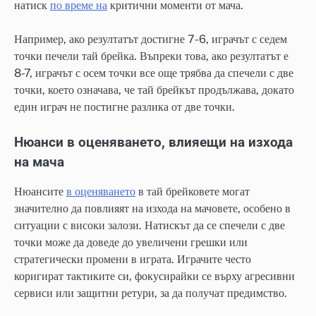
натиск
по време на
критични моменти от мача.
Например, ако резултатът достигне 7-6, играчът с седем
точки печели тай брейка. Въпреки това, ако резултатът е
8-7, играчът с осем точки все още трябва да спечели с две
точки, което означава, че тай брейкът продължава, докато
един играч не постигне разлика от две точки.
Нюанси в оценяването, влияещи на изхода
на мача
Нюансите
в оценяването
в тай брейковете могат
значително да повлияят на изхода на мачовете, особено в
ситуации с високи залози. Натискът да се спечели с две
точки може да доведе до увеличени грешки или
стратегически промени в играта. Играчите често
коригират тактиките си, фокусирайки се върху агресивни
сервиси или защитни ретури, за да получат предимство.