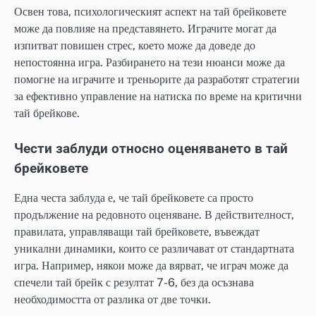
Освен това, психологическият аспект на тай брейковете
може да повлияе на представянето. Играчите могат да
изпитват повишен стрес, което може да доведе до
непостоянна игра. Разбирането на тези нюанси може да
помогне на играчите и треньорите да разработят стратегии
за ефективно управление на натиска по време на критични
тай брейкове.
Чести заблуди относно оценяването в тай
брейковете
Една честа заблуда е, че тай брейковете са просто
продължение на редовното оценяване. В действителност,
правилата, управляващи тай брейковете, въвеждат
уникални динамики, които се различават от стандартната
игра. Например, някои може да вярват, че играч може да
спечели тай брейк с резултат 7-6, без да осъзнава
необходимостта от разлика от две точки.