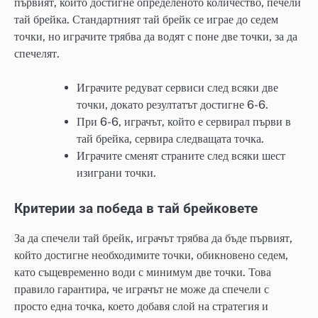
първият, който достигне определеното количество, печели
тай брейка. Стандартният тай брейк се играе до седем
точки, но играчите трябва да водят с поне две точки, за да
спечелят.
Играчите редуват сервиси след всяки две
точки, докато резултатът достигне 6-6.
При 6-6, играчът, който е сервирал първи в
тай брейка, сервира следващата точка.
Играчите сменят страните след всяки шест
изиграни точки.
Критерии за победа в тай брейковете
За да спечели тай брейк, играчът трябва да бъде първият,
който достигне необходимите точки, обикновено седем,
като същевременно води с минимум две точки. Това
правило гарантира, че играчът не може да спечели с
просто една точка, което добавя слой на стратегия и