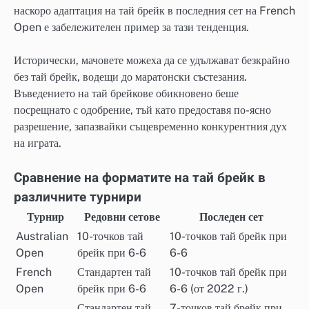
наскоро адаптация на тай брейк в последния сет на French
Open е забележителен пример за тази тенденция.
Исторически, мачовете можеха да се удължават безкрайно
без тай брейк, водещи до маратонски състезания.
Въведението на тай брейкове обикновено беше
посрещнато с одобрение, тъй като предоставя по-ясно
разрешение, запазвайки същевременно конкурентния дух
на играта.
Сравнение на форматите на тай брейк в
различните турнири
Турнир
Редовни сетове
Последен сет
Australian
10-точков тай
10-точков тай брейк при
Open
брейк при 6-6
6-6
French
Стандартен тай
10-точков тай брейк при
Open
брейк при 6-6
6-6 (от 2022 г.)
Стандартен тай
7-точков тай брейк при