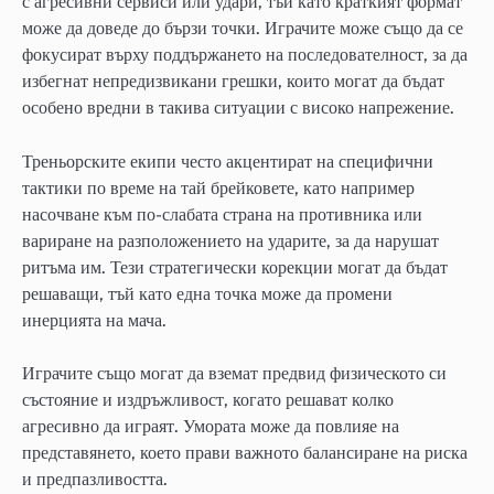
с агресивни сервиси или удари, тъй като краткият формат
може да доведе до бързи точки. Играчите може също да се
фокусират върху поддържането на последователност, за да
избегнат непредизвикани грешки, които могат да бъдат
особено вредни в такива ситуации с високо напрежение.
Треньорските екипи често акцентират на специфични
тактики по време на тай брейковете, като например
насочване към по-слабата страна на противника или
вариране на разположението на ударите, за да нарушат
ритъма им. Тези стратегически корекции могат да бъдат
решаващи, тъй като една точка може да промени
инерцията на мача.
Играчите също могат да вземат предвид физическото си
състояние и издръжливост, когато решават колко
агресивно да играят. Умората може да повлияе на
представянето, което прави важното балансиране на риска
и предпазливостта.