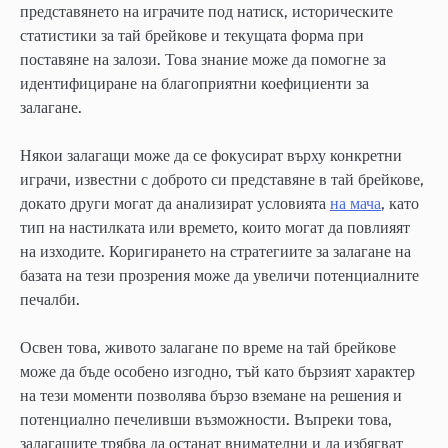
представянето на играчите под натиск, историческите
статистики за тай брейкове и текущата форма при
поставяне на залози. Това знание може да помогне за
идентифициране на благоприятни коефициенти за
залагане.
Някои залагащи може да се фокусират върху конкретни
играчи, известни с доброто си представяне в тай брейкове,
докато други могат да анализират условията
на мача
, като
тип на настилката или времето, които могат да повлияят
на изходите. Коригирането на стратегиите за залагане на
базата на тези прозрения може да увеличи потенциалните
печалби.
Освен това, живото залагане по време на тай брейкове
може да бъде особено изгодно, тъй като бързият характер
на тези моменти позволява бързо вземане на решения и
потенциално печеливши възможности. Въпреки това,
залагащите трябва да останат внимателни и да избягват