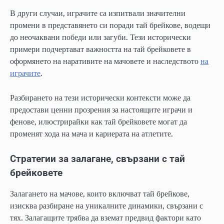
В други случаи, играчите са изпитвали значителни
промени в представянето си поради тай брейкове, водещи
до неочаквани победи или загуби. Тези исторически
примери подчертават важността на тай брейковете в
оформянето на наративите на мачовете и наследството
на
играчите
.
Разбирането на тези исторически контексти може да
предостави ценни прозрения за настоящите играчи и
фенове, илюстрирайки как тай брейковете могат да
променят хода на мача и кариерата на атлетите.
Стратегии за залагане, свързани с тай
брейковете
Залагането на мачове, които включват тай брейкове,
изисква разбиране на уникалните динамики, свързани с
тях. Залагащите трябва да вземат предвид фактори като