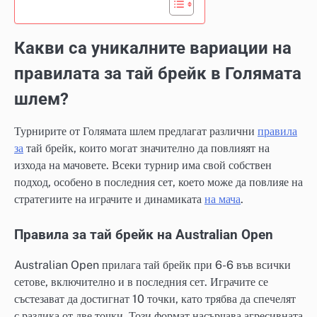
Какви са уникалните вариации на
правилата за тай брейк в Голямата
шлем?
Турнирите от Голямата шлем предлагат различни
правила
за
тай брейк, които могат значително да повлияят на
изхода на мачовете. Всеки турнир има свой собствен
подход, особено в последния сет, което може да повлияе на
стратегиите на играчите и динамиката
на мача
.
Правила за тай брейк на Australian Open
Australian Open прилага тай брейк при 6-6 във всички
сетове, включително и в последния сет. Играчите се
състезават да достигнат 10 точки, като трябва да спечелят
с разлика от две точки. Този формат насърчава агресивната