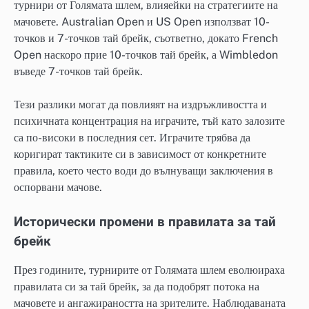
турнири от Голямата шлем, влияейки на стратегиите на
мачовете. Australian Open и US Open използват 10-
точков и 7-точков тай брейк, съответно, докато French
Open наскоро прие 10-точков тай брейк, а Wimbledon
въведе 7-точков тай брейк.
Тези разлики могат да повлияят на издръжливостта и
психичната концентрация на играчите, тъй като залозите
са по-високи в последния сет. Играчите трябва да
коригират тактиките си в зависимост от конкретните
правила, което често води до вълнуващи заключения в
оспорвани мачове.
Исторически промени в правилата за тай
брейк
През годините, турнирите от Голямата шлем еволюираха
правилата си за тай брейк, за да подобрят потока на
мачовете и ангажираността на зрителите. Наблюдаваната