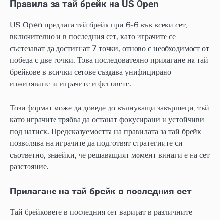
Правила за тай брейк на US Open
US Open предлага тай брейк при 6-6 във всеки сет,
включително и в последния сет, като играчите се
състезават да достигнат 7 точки, отново с необходимост от
победа с две точки. Това последователно прилагане на тай
брейкове в всички сетове създава унифицирано
изживяване за играчите и феновете.
Този формат може да доведе до вълнуващи завършеци, тъй
като играчите трябва да останат фокусирани и устойчиви
под натиск. Предсказуемостта на правилата за тай брейк
позволява на играчите да подготвят стратегиите си
съответно, знаейки, че решаващият момент винаги е на сет
разстояние.
Прилагане на тай брейк в последния сет
Тай брейковете в последния сет варират в различните