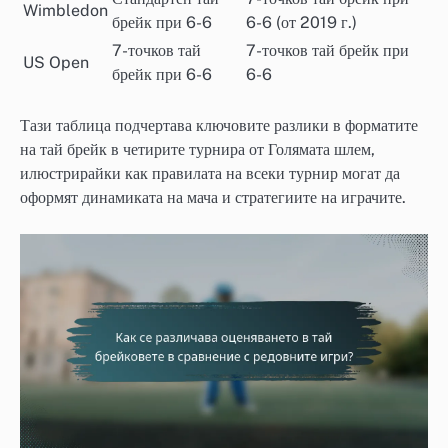
Wimbledon
брейк при 6-6
6-6 (от 2019 г.)
7-точков тай
7-точков тай брейк при
US Open
брейк при 6-6
6-6
Тази таблица подчертава ключовите разлики в форматите
на тай брейк в четирите турнира от Голямата шлем,
илюстрирайки как правилата на всеки турнир могат да
оформят динамиката на мача и стратегиите на играчите.