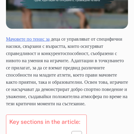
Мачовете по тенис за
деца се управляват от специфични
насоки, свързани с възрастта, които осигуряват
справедливост и конкурентоспособност, съобразени с
нивото на умения на играчите. Адаптации в точкуването
се прилагат, за да се вземат предвид различните
способности на младите атлети, което прави мачовете
както приятни, така и образователни. Освен това, играчите
се насърчават да демонстрират добро спортно поведение и
уважение, създавайки положителна атмосфера по време на
тези критични моменти на състезание.
Key sections in the article: