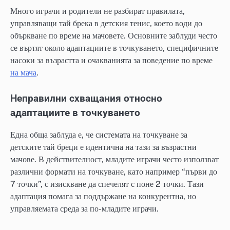
Много играчи и родители не разбират правилата,
управляващи тай брека в детския тенис, което води до
объркване по време на мачовете. Основните заблуди често
се въртят около адаптациите в точкуването, специфичните
насоки за възрастта и очакванията за поведение по време
на мача
.
Неправилни схващания относно
адаптациите в точкуването
Една обща заблуда е, че системата на точкуване за
детските тай бреци е идентична на тази за възрастни
мачове. В действителност, младите играчи често използват
различни формати на точкуване, като например “първи до
7 точки”, с изискване да спечелят с поне 2 точки. Тази
адаптация помага за поддържане на конкурентна, но
управляемата среда за по-младите играчи.