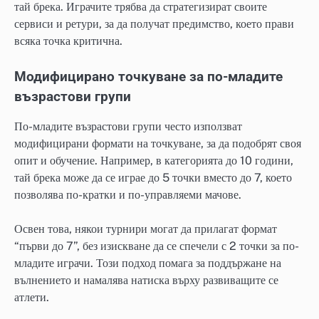
тай брека. Играчите трябва да стратегизират своите
сервиси и ретури, за да получат предимство, което прави
всяка точка критична.
Модифицирано точкуване за по-младите
възрастови групи
По-младите възрастови групи често използват
модифицирани формати на точкуване, за да подобрят своя
опит и обучение. Например, в категорията до 10 години,
тай брека може да се играе до 5 точки вместо до 7, което
позволява по-кратки и по-управляеми мачове.
Освен това, някои турнири могат да прилагат формат
“първи до 7”, без изискване да се спечели с 2 точки за по-
младите играчи. Този подход помага за поддържане на
вълнението и намалява натиска върху развиващите се
атлети.