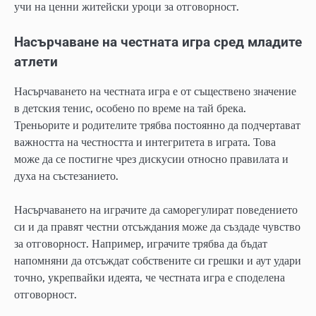
учи на ценни житейски уроци за отговорност.
Насърчаване на честната игра сред младите
атлети
Насърчаването на честната игра е от съществено значение
в детския тенис, особено по време на тай брека.
Треньорите и родителите трябва постоянно да подчертават
важността на честността и интегритета в играта. Това
може да се постигне чрез дискусии относно правилата и
духа на състезанието.
Насърчаването на играчите да саморегулират поведението
си и да правят честни отсъждания може да създаде чувство
за отговорност. Например, играчите трябва да бъдат
напомняни да отсъждат собствените си грешки и аут удари
точно, укрепвайки идеята, че честната игра е споделена
отговорност.