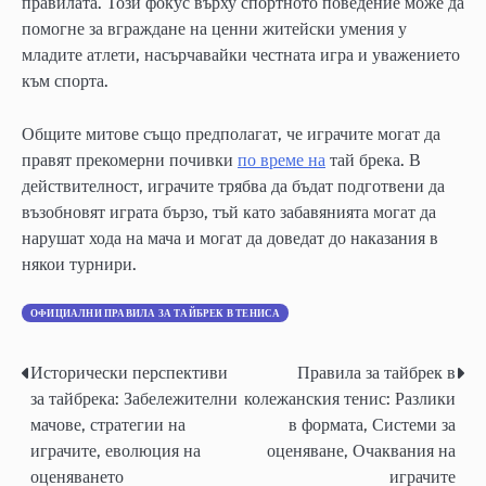
правилата. Този фокус върху спортното поведение може да
помогне за вграждане на ценни житейски умения у
младите атлети, насърчавайки честната игра и уважението
към спорта.
Общите митове също предполагат, че играчите могат да
правят прекомерни почивки
по време на
тай брека. В
действителност, играчите трябва да бъдат подготвени да
възобновят играта бързо, тъй като забавянията могат да
нарушат хода на мача и могат да доведат до наказания в
някои турнири.
ОФИЦИАЛНИ ПРАВИЛА ЗА ТАЙБРЕК В ТЕНИСА
Исторически перспективи
Правила за тайбрек в
Post
за тайбрека: Забележителни
колежанския тенис: Разлики
navigation
мачове, стратегии на
в формата, Системи за
играчите, еволюция на
оценяване, Очаквания на
оценяването
играчите