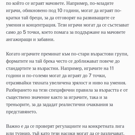
по който се играят мачовете. Например, по-младите
играчи, обикновено под 10 години, могат да играят по-
кратки тай бреци, за да отговорят на развиващите се
умения и концентрация. Тези играчи могат да се състезават
само до 5 точки, което помага за поддържане на мачовете
ангажиращи и забавни.
Когато играчите преминат към по-стари възрастови групи,
форматите на тай брека често се доближават повече до
стандартите за възрастни. Например, играчите на 11
години и по-големи могат да играят до 7 точки,
отразявайки тяхната увеличена зрялост и ниво на умения.
Разбирането на тези специфични правила за възрастта е от
съществено значение както за играчите, така и за
треньорите, за да зададат реалистични очаквания за
представянето.
Важно е да се проверят регулациите на конкретната лига
или турнир, тъй като тези насоки могат да се различават.