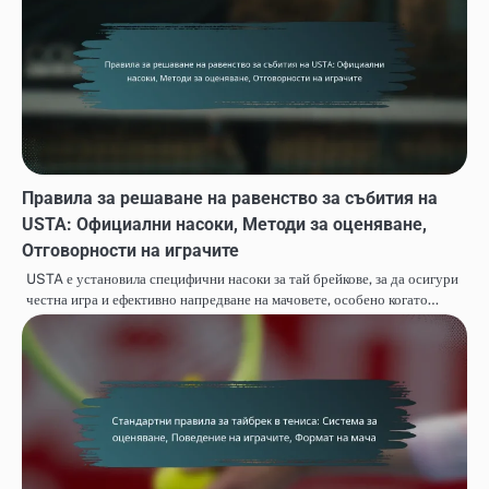
Правила за решаване на равенство за събития на
USTA: Официални насоки, Методи за оценяване,
Отговорности на играчите
USTA е установила специфични насоки за тай брейкове, за да осигури
честна игра и ефективно напредване на мачовете, особено когато…