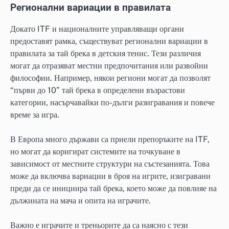
Регионални вариации в правилата
Докато ITF и националните управляващи органи
предоставят рамка, съществуват регионални вариации в
правилата за тай брека в детския тенис. Тези различия
могат да отразяват местни предпочитания или развойни
философии. Например, някои региони могат да позволят
“първи до 10” тай брека в определени възрастови
категории, насърчавайки по-дълги разигравания и повече
време за игра.
В Европа много държави са приели препоръките на ITF,
но могат да коригират системите на точкуване в
зависимост от местните структури на състезанията. Това
може да включва вариации в броя на игрите, изигравани
преди да се инициира тай брека, което може да повлияе на
дължината на мача и опита на играчите.
Важно е играчите и треньорите да са наясно с тези