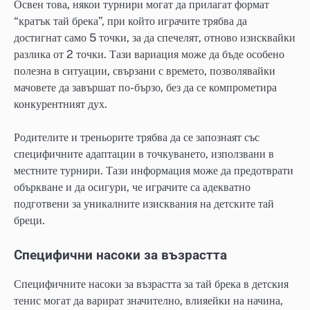
Освен това, някои турнири могат да прилагат формат
“кратък тай брека”, при който играчите трябва да
достигнат само 5 точки, за да спечелят, отново изисквайки
разлика от 2 точки. Тази вариация може да бъде особено
полезна в ситуации, свързани с времето, позволявайки
мачовете да завършат по-бързо, без да се компрометира
конкурентният дух.
Родителите и треньорите трябва да се запознаят със
специфичните адаптации в точкуването, използвани в
местните турнири. Тази информация може да предотврати
объркване и да осигури, че играчите са адекватно
подготвени за уникалните изисквания на детските тай
бреци.
Специфични насоки за възрастта
Специфичните насоки за възрастта за тай брека в детския
тенис могат да варират значително, влияейки на начина,