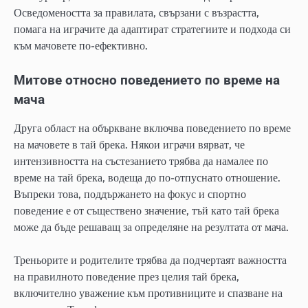
Осведомеността за правилата, свързани с възрастта,
помага на играчите да адаптират стратегиите и подхода си
към мачовете по-ефективно.
Митове относно поведението по време на
мача
Друга област на объркване включва поведението по време
на мачовете в тай брека. Някои играчи вярват, че
интензивността на състезанието трябва да намалее по
време на тай брека, водеща до по-отпуснато отношение.
Въпреки това, поддържането на фокус и спортно
поведение е от съществено значение, тъй като тай брека
може да бъде решаващ за определяне на резултата от мача.
Треньорите и родителите трябва да подчертаят важността
на правилното поведение през целия тай брека,
включително уважение към противниците и спазване на