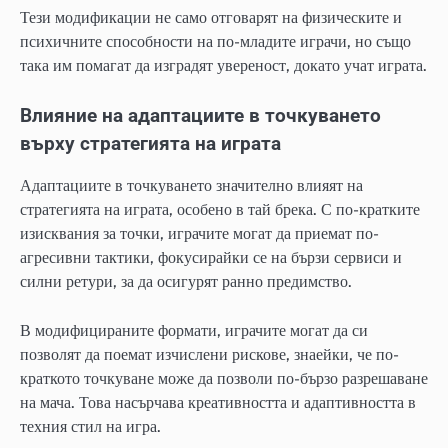
Тези модификации не само отговарят на физическите и
психичните способности на по-младите играчи, но също
така им помагат да изградят увереност, докато учат играта.
Влияние на адаптациите в точкуването
върху стратегията на играта
Адаптациите в точкуването значително влияят на
стратегията на играта, особено в тай брека. С по-кратките
изисквания за точки, играчите могат да приемат по-
агресивни тактики, фокусирайки се на бързи сервиси и
силни ретури, за да осигурят ранно предимство.
В модифицираните формати, играчите могат да си
позволят да поемат изчислени рискове, знаейки, че по-
краткото точкуване може да позволи по-бързо разрешаване
на мача. Това насърчава креативността и адаптивността в
техния стил на игра.