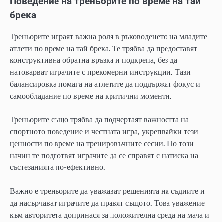
Поведение на треньорите по време на тай
брека
Треньорите играят важна роля в ръководенето на младите
атлети по време на тай брека. Те трябва да предоставят
конструктивна обратна връзка и подкрепа, без да
натоварват играчите с прекомерни инструкции. Тази
балансировка помага на атлетите да поддържат фокус и
самообладание по време на критични моменти.
Треньорите също трябва да подчертаят важността на
спортното поведение и честната игра, укрепвайки тези
ценности по време на тренировъчните сесии. По този
начин те подготвят играчите да се справят с натиска на
състезанията по-ефективно.
Важно е треньорите да уважават решенията на съдиите и
да насърчават играчите да правят същото. Това уважение
към авторитета допринася за положителна среда на мача и