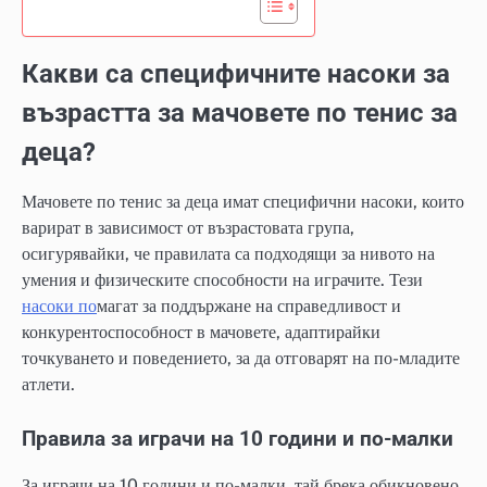
Какви са специфичните насоки за
възрастта за мачовете по тенис за
деца?
Мачовете по тенис за деца имат специфични насоки, които
варират в зависимост от възрастовата група,
осигурявайки, че правилата са подходящи за нивото на
умения и физическите способности на играчите. Тези
насоки по
магат за поддържане на справедливост и
конкурентоспособност в мачовете, адаптирайки
точкуването и поведението, за да отговарят на по-младите
атлети.
Правила за играчи на 10 години и по-малки
За играчи на 10 години и по-малки, тай брека обикновено