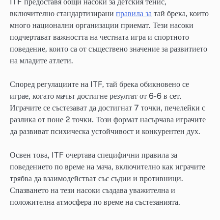
ITF предоставя общи насоки за детския тенис,
включително стандартизирани
правила за
тай брека, които
много национални организации приемат. Тези насоки
подчертават важността на честната игра и спортното
поведение, които са от съществено значение за развитието
на младите атлети.
Според регулациите на ITF, тай брека обикновено се
играе, когато мачът достигне резултат от 6-6 в сет.
Играчите се състезават да достигнат 7 точки, печелейки с
разлика от поне 2 точки. Този формат насърчава играчите
да развиват психическа устойчивост и конкурентен дух.
Освен това, ITF очертава специфични правила за
поведението по време на мача, включително как играчите
трябва да взаимодействат със съдии и противници.
Спазването на тези насоки създава уважителна и
положителна атмосфера по време на състезанията.