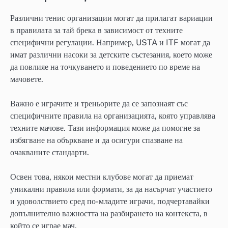
Различни тенис организации могат да прилагат вариации
в правилата за тай брека в зависимост от техните
специфични регулации. Например, USTA и ITF могат да
имат различни насоки за детските състезания, което може
да повлияе на точкуването и поведението по време на
мачовете.
Важно е играчите и треньорите да се запознаят със
специфичните правила на организацията, която управлява
техните мачове. Тази информация може да помогне за
избягване на объркване и да осигури спазване на
очакваните стандарти.
Освен това, някои местни клубове могат да приемат
уникални правила или формати, за да насърчат участието
и удоволствието сред по-младите играчи, подчертавайки
допълнително важността на разбирането на контекста, в
който се играе мач.