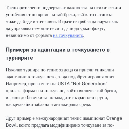
Треньорите често подчертават важността на психическата
устойчивост по време на тай брека, тъй като натискът
може да бъде интензивен. Играчите трябва да научат как
да управляват емоциите си и да поддържат фокус,
независимо от формата
на точкуването
.
Примери за адаптации в точкуването в
турнирите
Няколко турнира по тенис за деца са приели уникални
адаптации в точкуването, за да подобрят игровия опит.
Например, програмата на USTA “Net Generation”
прилага формат на точкуване, който включва тай бреки,
играни до 5 точки за по-младите възрастови групи,
насърчавайки забавна и ангажираща среда.
Друг пример е международният тенис шампионат Orange
Bowl, който предлага модифицирано точкуване за по-