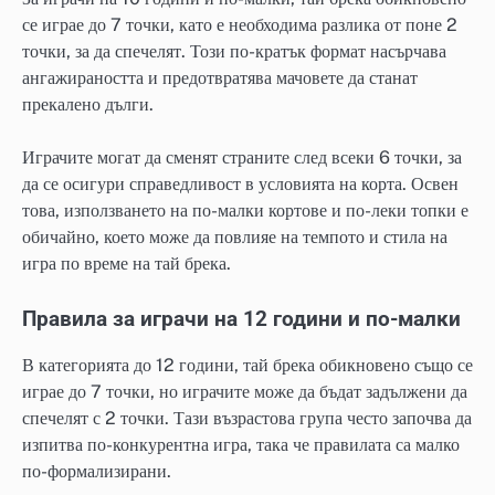
се играе до 7 точки, като е необходима разлика от поне 2
точки, за да спечелят. Този по-кратък формат насърчава
ангажираността и предотвратява мачовете да станат
прекалено дълги.
Играчите могат да сменят страните след всеки 6 точки, за
да се осигури справедливост в условията на корта. Освен
това, използването на по-малки кортове и по-леки топки е
обичайно, което може да повлияе на темпото и стила на
игра по време на тай брека.
Правила за играчи на 12 години и по-малки
В категорията до 12 години, тай брека обикновено също се
играе до 7 точки, но играчите може да бъдат задължени да
спечелят с 2 точки. Тази възрастова група често започва да
изпитва по-конкурентна игра, така че правилата са малко
по-формализирани.