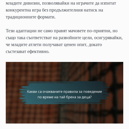
младите дивизии, позволявайки на играчите да изпитат
конкурентна игра без продължителния натиск на
традиционните формати.
Тези адаптации не само правят мачовете по-приятни, но
също така съответстват на развойните цели, осигурявайки,
че младите атлети получават ценен опит, докато
състезават ефективно.