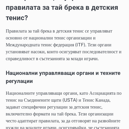
правилата за тай брека в детския
тенис?
Правилата за тай брека в детския тенис се управляват
основно от национални тенис организации и
Международната тенис федерация (ITF). Тези органи
установяват насоки, които осигуряват последователност и
справедливост в състезанията за млади играчи.
Национални управляващи органи и техните
регулации
Националните управляващи органи, като Асоциацията по
тенис на Съединените щати (USTA) и Тенис Канада,
задават специфични регулации за детския тенис,
включително формати на тай брека. Тези организации
често адаптират правилата, за да отговорят на развойните
нужди на младите играчи, осигурявайки, че състезанията