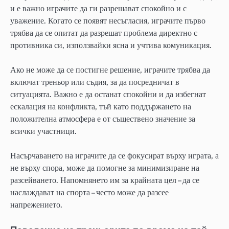
и е важно играчите да ги разрешават спокойно и с
уважение. Когато се появят несъгласия, играчите първо
трябва да се опитат да разрешат проблема директно с
противника си, използвайки ясна и учтива комуникация.
Ако не може да се постигне решение, играчите трябва да
включат треньор или съдия, за да посредничат в
ситуацията. Важно е да останат спокойни и да избегнат
ескалация на конфликта, тъй като поддържането на
положителна атмосфера е от съществено значение за
всички участници.
Насърчаването на играчите да се фокусират върху играта, а
не върху спора, може да помогне за минимизиране на
разсейването. Напомнянето им за крайната цел – да се
наслаждават на спорта – често може да разсее
напрежението.