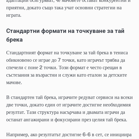
адаптации осигуряват, че мачовете остават конкурентни и
приятни, докато също така учат основни стратегии на
играта.
Стандартни формати на точкуване за тай
брека
Стандартният формат на точкуване за тай брека в тениса
обикновено се играе до 7 точки, като играчът трябва да
спечели с поне 2 точки. Този формат е често срещан в
състезания за възрастни и служи като еталон за детските
мачове.
В стандартен тай брека, играчите редуват сервиси на всеки
две точки, докато един от играчите достигне необходимия
резултат. Тази структура насърчава и двамата играчи да
останат ангажирани и фокусирани през целия тай брека.
Например, ако резултатът достигне 6-6 в сет, се инициира