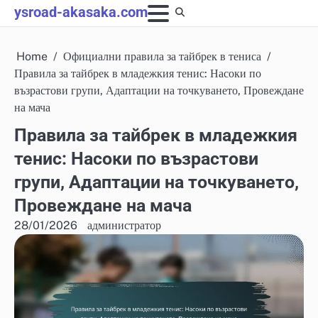
Skip
ysroad-akasaka.com
to
content
Home
Официални правила за тайбрек в тениса
Правила за тайбрек в младежкия тенис: Насоки по
възрастови групи, Адаптации на точкуването, Провеждане
на мача
Правила за тайбрек в младежкия
тенис: Насоки по възрастови
групи, Адаптации на точкуването,
Провеждане на мача
28/01/2026
администратор