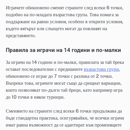
Играчите обикновено сменят страните след всеки 6 точки,
подобно на по-младата възрастова група. Това помага за
поддържане на равни условия, особено в открити условия,
където вятърът или слънцето могат да повлияят на
представянето.
Правила за играчи на 14 години и по-малки
За играчи на 14 години и по-малки, правилата за тай брека
остават последователни с предишните
възрастови групи
,
обикновено се играе до 7 точки с разлика от 2 точки.
Въпреки това, играчите могат също да срещнат вариации,
които позволяват по-дълги тай бреци, като например игра
до 10 точки в някои турнири.
Сменянето на страните след всеки 6 точки продължава да
бъде стандартна практика, осигурявайки, че всички играчи
имат равна възможност да се адаптират към променящите