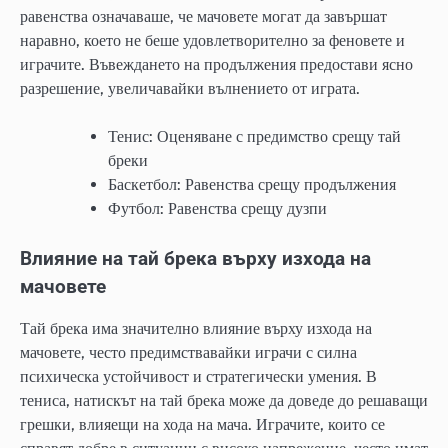
равенства означаваше, че мачовете могат да завършат
наравно, което не беше удовлетворително за феновете и
играчите. Въвеждането на продължения предостави ясно
разрешение, увеличавайки вълнението от играта.
Тенис: Оценяване с предимство срещу тай
бреки
Баскетбол: Равенства срещу продължения
Футбол: Равенства срещу дузпи
Влияние на тай брека върху изхода на
мачовете
Тай брека има значително влияние върху изхода на
мачовете, често предимствавайки играчи с силна
психическа устойчивост и стратегически умения. В
тениса, натискът на тай брека може да доведе до решаващи
грешки, влияещи на хода на мача. Играчите, които се