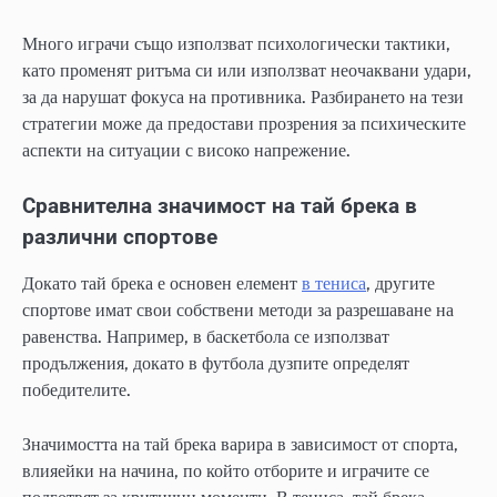
Много играчи също използват психологически тактики,
като променят ритъма си или използват неочаквани удари,
за да нарушат фокуса на противника. Разбирането на тези
стратегии може да предостави прозрения за психическите
аспекти на ситуации с високо напрежение.
Сравнителна значимост на тай брека в
различни спортове
Докато тай брека е основен елемент
в тениса
, другите
спортове имат свои собствени методи за разрешаване на
равенства. Например, в баскетбола се използват
продължения, докато в футбола дузпите определят
победителите.
Значимостта на тай брека варира в зависимост от спорта,
влияейки на начина, по който отборите и играчите се