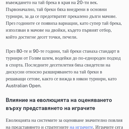
въвеждането на тай брека в края на 20-ти век.
Първоначално, тай бреки бяха внедрени в основни
турнири, за да се предотвратят прекалено дълги мачове.
През годините се появиха вариации, като супер тай брека,
използван в мачове на двойки, където първият отбор,
който достигне десет точки, печели.
През 80-те и 90-те години, тай бреки станаха стандарт в
турнири от Голям шлем, водейки до по-еднороден подход
в спорта. Последните десетилетия бяха свидетели на
дискусии относно разширяването на тай бреки в
решаващи сетове, както се вижда в някои турнири, като
Australian Open.
Влияние на еволюцията на оценяването
върху представянето на играчите
Еволюцията на системите за оценяване значително повлия
на представянето и стратегиите
на играчите
. Играчите сега