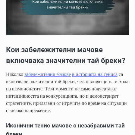
Кои забележителни мачове
включваха значителни тай бреки?
Няколко
забележителни мачове
в историята на тениса
са
включвали значителни тай бреки, често влияещи на изхода
на шампионатите. Тези моменти не само подчертават
интензивността на конкуренцията, но и демонстрират
стратегиите, прилагани от играчите по време на ситуации
с високо напрежение.
Иконични тенис мачове с незабравими тай
бреки