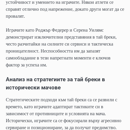
устойчивост и умението на играчите. Някои атлети се
справят отлично под напрежение, докато други могат да се
провалят.
Играчите като Роджър Федерер и Серена Уилямс
демонстрират изключителни представяния в тай бреки,
често разчитайки на силните си сервиси и тактическа
проницателност. Неспособността им да запазят
самообладание в тези напрегнати моменти е ключов
фактор за успеха им.
Анализ на стратегиите за тай бреки в
исторически мачове
Стратегическите подходи към тай бреки са се развили с
времето, като играчите адаптират тактиките си в
зависимост от противниците и условията на мача.
Исторически, играчите са се фокусирали върху агресивно
сервиране и позициониране, за да получат предимство.