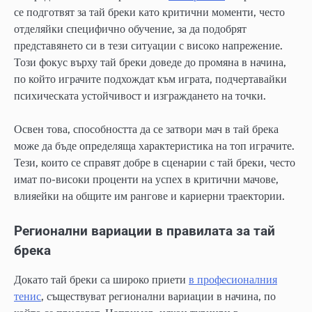
се подготвят за тай бреки като критични моменти, често
отделяйки специфично обучение, за да подобрят
представянето си в тези ситуации с високо напрежение.
Този фокус върху тай бреки доведе до промяна в начина,
по който играчите подхождат към играта, подчертавайки
психическата устойчивост и изграждането на точки.
Освен това, способността да се затвори мач в тай брека
може да бъде определяща характеристика на топ играчите.
Тези, които се справят добре в сценарии с тай бреки, често
имат по-високи проценти на успех в критични мачове,
влияейки на общите им рангове и кариерни траектории.
Регионални вариации в правилата за тай
брека
Докато тай бреки са широко приети
в професионалния
тенис
, съществуват регионални вариации в начина, по