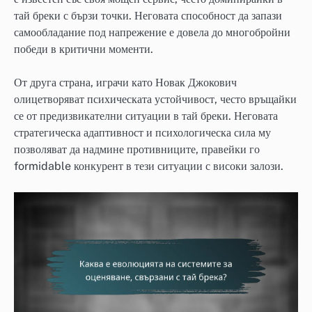
тай бреки с бързи точки. Неговата способност да запази
самообладание под напрежение е довела до многобройни
победи в критични моменти.
От друга страна, играчи като Новак Джокович
олицетворяват психическата устойчивост, често връщайки
се от предизвикателни ситуации в тай бреки. Неговата
стратегическа адаптивност и психологическа сила му
позволяват да надмине противниците, правейки го
formidable конкурент в тези ситуации с високи залози.