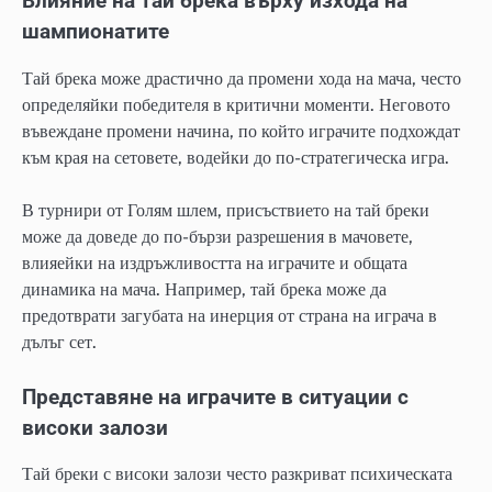
Влияние на тай брека върху изхода на
шампионатите
Тай брека може драстично да промени хода на мача, често
определяйки победителя в критични моменти. Неговото
въвеждане промени начина, по който играчите подхождат
към края на сетовете, водейки до по-стратегическа игра.
В турнири от Голям шлем, присъствието на тай бреки
може да доведе до по-бързи разрешения в мачовете,
влияейки на издръжливостта на играчите и общата
динамика на мача. Например, тай брека може да
предотврати загубата на инерция от страна на играча в
дълъг сет.
Представяне на играчите в ситуации с
високи залози
Тай бреки с високи залози често разкриват психическата