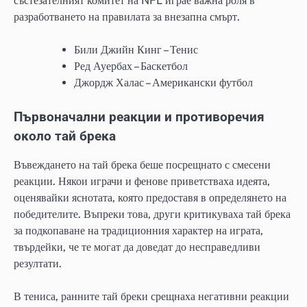
състезателният комитет на NFL играе важна роля в
разработването на правилата за внезапна смърт.
Били Джийн Кинг – Тенис
Ред Ауербах – Баскетбол
Джордж Халас – Американски футбол
Първоначални реакции и противоречия
около тай брека
Въвеждането на тай брека беше посрещнато с смесени
реакции. Някои играчи и фенове приветстваха идеята,
оценявайки яснотата, която предоставя в определянето на
победителите. Въпреки това, други критикуваха тай брека
за подкопаване на традиционния характер на играта,
твърдейки, че те могат да доведат до несправедливи
резултати.
В тениса, ранните тай бреки срещнаха негативни реакции