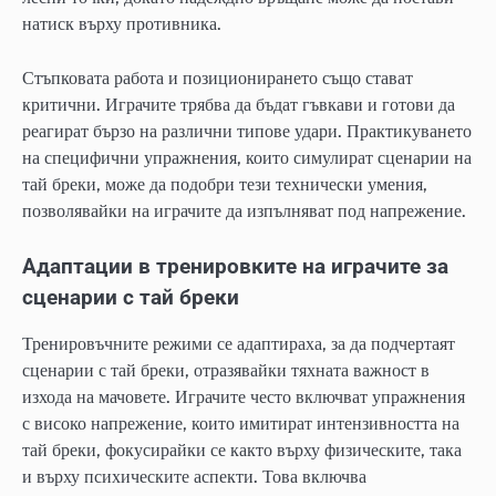
натиск върху противника.
Стъпковата работа и позиционирането също стават
критични. Играчите трябва да бъдат гъвкави и готови да
реагират бързо на различни типове удари. Практикуването
на специфични упражнения, които симулират сценарии на
тай бреки, може да подобри тези технически умения,
позволявайки на играчите да изпълняват под напрежение.
Адаптации в тренировките на играчите за
сценарии с тай бреки
Тренировъчните режими се адаптираха, за да подчертаят
сценарии с тай бреки, отразявайки тяхната важност в
изхода на мачовете. Играчите често включват упражнения
с високо напрежение, които имитират интензивността на
тай бреки, фокусирайки се както върху физическите, така
и върху психическите аспекти. Това включва