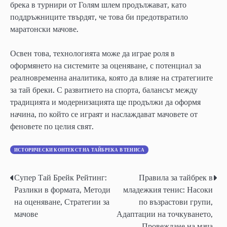
брека в турнири от Голям шлем продължават, като
поддръжниците твърдят, че това би предотвратило
маратонски мачове.
Освен това, технологията може да играе роля в
оформянето на системите за оценяване, с потенциал за
реалновременна аналитика, която да влияе на стратегиите
за тай бреки. С развитието на спорта, балансът между
традицията и модернизацията ще продължи да оформя
начина, по който се играят и наслаждават мачовете от
феновете по целия свят.
ИСТОРИЧЕСКИ КОНТЕКСТ НА ТАЙБРЕКА В ТЕНИСА
Супер Тай Брейк Рейтинг:
Правила за тайбрек в
Post
Разлики в формата, Методи
младежкия тенис: Насоки
navigation
на оценяване, Стратегии за
по възрастови групи,
мачове
Адаптации на точкуването,
Провеждане на мача