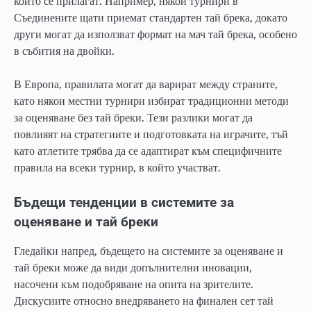
който се прилагат. Например, някои турнири в
Съединените щати приемат стандартен тай брека, докато
други могат да използват формат на мач тай брека, особено
в събития на двойки.
В Европа, правилата могат да варират между страните,
като някои местни турнири избират традиционни методи
за оценяване без тай бреки. Тези разлики могат да
повлияят на стратегиите и подготовката на играчите, тъй
като атлетите трябва да се адаптират към специфичните
правила на всеки турнир, в който участват.
Бъдещи тенденции в системите за
оценяване и тай бреки
Гледайки напред, бъдещето на системите за оценяване и
тай бреки може да види допълнителни иновации,
насочени към подобряване на опита на зрителите.
Дискусиите относно внедряването на финален сет тай