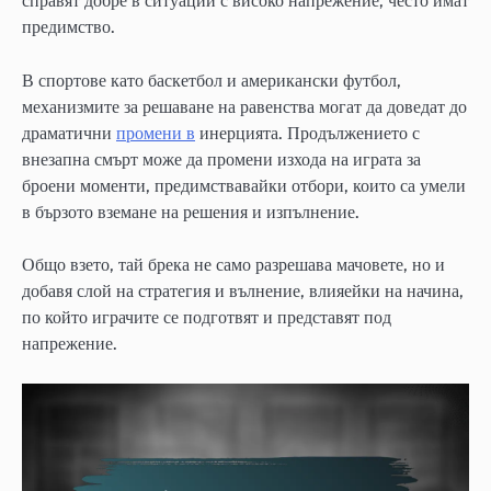
справят добре в ситуации с високо напрежение, често имат
предимство.
В спортове като баскетбол и американски футбол,
механизмите за решаване на равенства могат да доведат до
драматични
промени в
инерцията. Продължението с
внезапна смърт може да промени изхода на играта за
броени моменти, предимствавайки отбори, които са умели
в бързото вземане на решения и изпълнение.
Общо взето, тай брека не само разрешава мачовете, но и
добавя слой на стратегия и вълнение, влияейки на начина,
по който играчите се подготвят и представят под
напрежение.