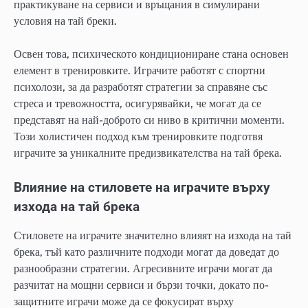
практикуване на сервиси и връщания в симулирани
условия на тай бреки.
Освен това, психическото кондициониране стана основен
елемент в тренировките. Играчите работят с спортни
психолози, за да разработят стратегии за справяне със
стреса и тревожността, осигурявайки, че могат да се
представят на най-доброто си ниво в критични моменти.
Този холистичен подход към тренировките подготвя
играчите за уникалните предизвикателства на тай брека.
Влияние на стиловете на играчите върху
изхода на тай брека
Стиловете на играчите значително влияят на изхода на тай
брека, тъй като различните подходи могат да доведат до
разнообразни стратегии. Агресивните играчи могат да
разчитат на мощни сервиси и бързи точки, докато по-
защитните играчи може да се фокусират върху