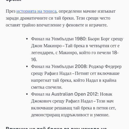
През
историята на тениса
, определени мачове изпъкват
заради драматичните си тай бреки. Тези срещи често
оставят трайно впечатление у феновете и играчите.
Финал на Уимбълдън 1980: Бьорн Борг срещу
Джон Макинро – Тай брека в четвъртия сет е
легендарен, с Макинро, който го печели 18-
16.
Финал на Уимбълдън 2008: Роджър Федерер
срещу Рафаел Надал – Петият сет включваше
напрегнат тай брека, който Надал в крайна
сметка спечели.
Финал на Australian Open 2012: Новак
Джокович срещу Рафаел Надал – Този мач
включваше решаващ тай брека в петия сет,
демонстриращ издръжливост и умение.