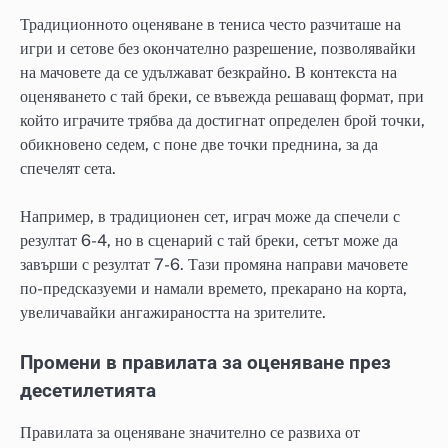
Традиционното оценяване в тениса често разчиташе на
игри и сетове без окончателно разрешение, позволявайки
на мачовете да се удължават безкрайно. В контекста на
оценяването с тай бреки, се въвежда решаващ формат, при
който играчите трябва да достигнат определен брой точки,
обикновено седем, с поне две точки преднина, за да
спечелят сета.
Например, в традиционен сет, играч може да спечели с
резултат 6-4, но в сценарий с тай бреки, сетът може да
завърши с резултат 7-6. Тази промяна направи мачовете
по-предсказуеми и намали времето, прекарано на корта,
увеличавайки ангажираността на зрителите.
Промени в правилата за оценяване през
десетилетията
Правилата за оценяване значително се развиха от