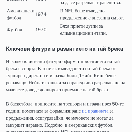
за да се разрешават равенства.
Американски
В NFL беше въведено
1974
футбол
продължение с внезапна смърт.
Бяха приети дузпи за
Футбол
1970
елиминационни етапи.
Ключови фигури в развитието на тай брека
Няколко влиятелни фигури оформят прилагането на тай
брека в спорта. В тениса, въвеждането на тай брека от
турнирен директор и играчка Били Джийн Кинг беше
решаващо. Нейната защита за справедливо разрешаване на
мачовете доведе до широко приемане на тай брека.
В баскетбола, приносите на треньори и играчи през 50-те
години помогнаха за формализиране
на правилата
за
продължения, осигурявайки, че мачовете не могат да
завършат наравно. Подобно, в американския футбол,