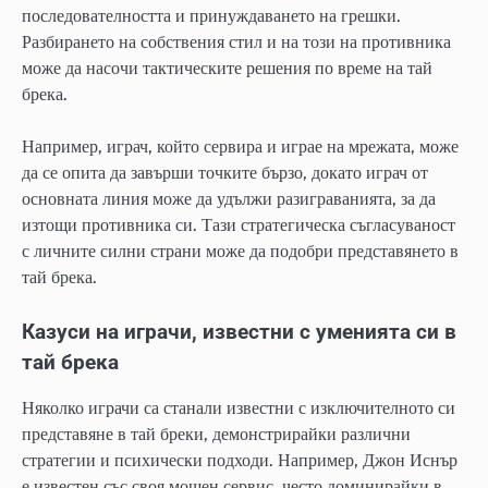
последователността и принуждаването на грешки.
Разбирането на собствения стил и на този на противника
може да насочи тактическите решения по време на тай
брека.
Например, играч, който сервира и играе на мрежата, може
да се опита да завърши точките бързо, докато играч от
основната линия може да удължи разиграванията, за да
изтощи противника си. Тази стратегическа съгласуваност
с личните силни страни може да подобри представянето в
тай брека.
Казуси на играчи, известни с уменията си в
тай брека
Няколко играчи са станали известни с изключителното си
представяне в тай бреки, демонстрирайки различни
стратегии и психически подходи. Например, Джон Иснър
е известен със своя мощен сервис, често доминирайки в