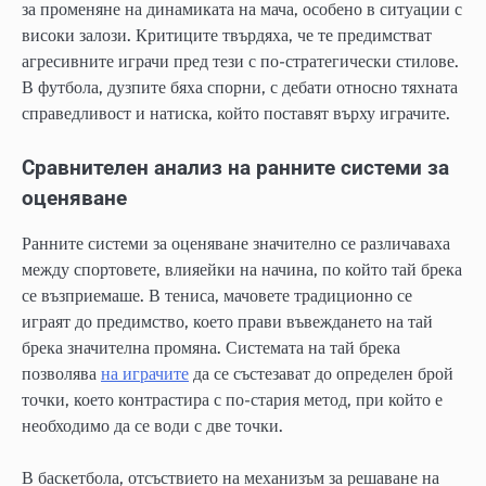
за променяне на динамиката на мача, особено в ситуации с
високи залози. Критиците твърдяха, че те предимстват
агресивните играчи пред тези с по-стратегически стилове.
В футбола, дузпите бяха спорни, с дебати относно тяхната
справедливост и натиска, който поставят върху играчите.
Сравнителен анализ на ранните системи за
оценяване
Ранните системи за оценяване значително се различаваха
между спортовете, влияейки на начина, по който тай брека
се възприемаше. В тениса, мачовете традиционно се
играят до предимство, което прави въвеждането на тай
брека значителна промяна. Системата на тай брека
позволява
на играчите
да се състезават до определен брой
точки, което контрастира с по-стария метод, при който е
необходимо да се води с две точки.
В баскетбола, отсъствието на механизъм за решаване на