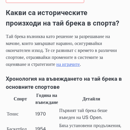
Какви са историческите
произходи на тай брека в спорта?
Тай брека възниква като решение за разрешаване на
мачове, които завършват наравно, осигурявайки
окончателен изход. Те се развиват с времето в различни
спортове, отразявайки промените в системите за
оценяване и стратегиите
на играчите
.
Хронология на въвеждането на тай брека в
основните спортове
Година на
Спорт
Детайли
въвеждане
Първият тай брека беше
Тенис
1970
въведен на US Open.
Бяха установени продължения,
Баскетбол
1954